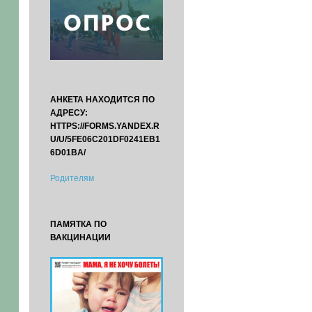
АНКЕТА НАХОДИТСЯ ПО
АДРЕСУ:
HTTPS://FORMS.YANDEX.R
U/U/5FE06C201DF0241EB1
6D01BA/
Родителям
ПАМЯТКА ПО
ВАКЦИНАЦИИ