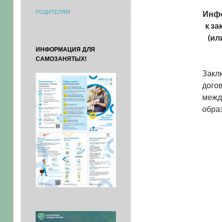
РОДИТЕЛЯМ
Инфо
к з
(ил
ИНФОРМАЦИЯ ДЛЯ
САМОЗАНЯТЫХ!
Закл
догов
межд
обра